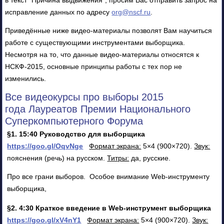
исправление данных по адресу
org@nscf.ru
.
Приведённые ниже видео-материалы позволят Вам научиться
работе с существующими инструментами выборщика.
Несмотря на то, что данные видео-материалы относятся к
НСКФ-2015, основные принципы работы с тех пор не
изменились.
Все видеокурсы про выборы 2015
года Лауреатов Премии Национального
Суперкомпьютерного Форума
§1. 15:40 Руководство для выборщика
https://goo.gl/OqvNge
Формат экрана:
5×4 (900×720).
Звук:
пояснения (речь) на русском.
Титры:
да, русские.
Про все грани выборов. Особое внимание Web-инструменту
выборщика,
§2. 4:30 Краткое введение в Web-инструмент выборщика
https://goo.gl/xV4nY1
Формат экрана:
5×4 (900×720).
Звук: