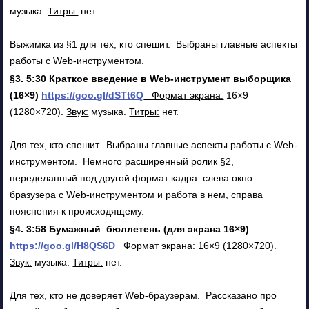
музыка.
Титры:
нет.
Выжимка из §1 для тех, кто спешит. Выбраны главные аспекты
работы с Web-инструментом.
§3. 5:30 Краткое введение в Web-инструмент выборщика
(16
×9)
https://goo.gl/dSTt6Q
Формат экрана:
16×9
(1280×720).
Звук:
музыка.
Титры:
нет.
Для тех, кто спешит. Выбраны главные аспекты работы с Web-
инструментом. Немного расширенный ролик §2,
переделанный под другой формат кадра: слева окно
бразузера с Web-инструментом и работа в нем, справа
пояснения к происходящему.
§4. 3:58 Бумажный бюллетень (для экрана 16
×9)
https://goo.gl/H8QS6D
Формат экрана:
16×9 (1280×720).
Звук:
музыка.
Титры:
нет.
Для тех, кто не доверяет Web-браузерам. Рассказано про