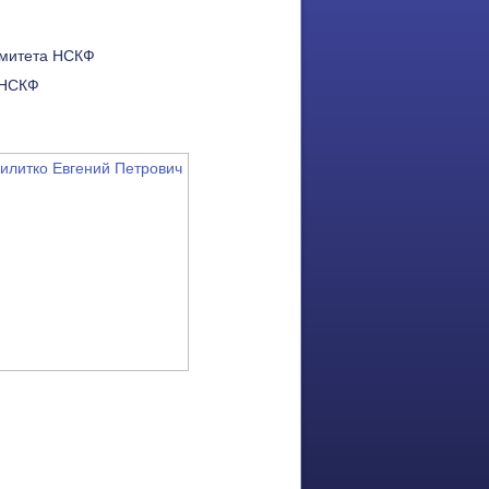
омитета НСКФ
ь НСКФ