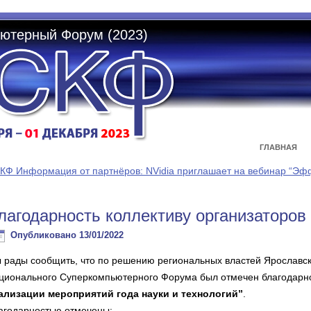
ютерный Форум (2023)
ГЛАВНАЯ
КФ Информация от партнёров: NVidia приглашает на вебинар “Э
лагодарность коллективу организаторо
Опубликовано
13/01/2022
 рады сообщить, что по решению региональных властей Ярославск
ционального Суперкомпьютерного Форума был отмечен благодар
ализации мероприятий года науки и технологий”
.
агодарностью отмечены: