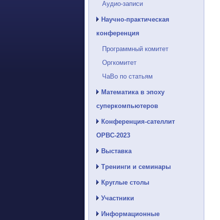
Аудио-записи
Научно-практическая
конференция
Программный комитет
Оргкомитет
ЧаВо по статьям
Математика в эпоху
суперкомпьютеров
Конференция-сателлит
ОРВС-2023
Выставка
Тренинги и семинары
Круглые столы
Участники
Информационные