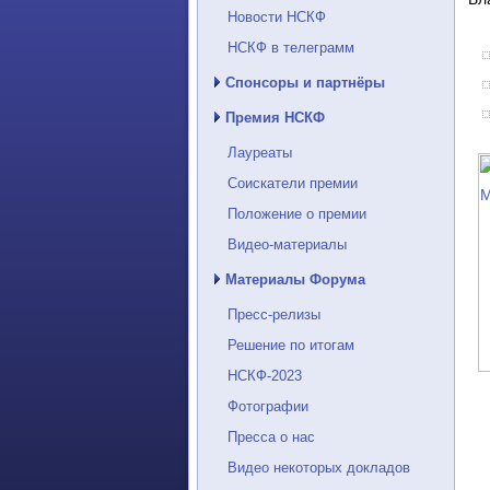
Новости НСКФ
НСКФ в телеграмм
Спонсоры и партнёры
Премия НСКФ
Лауреаты
Соискатели премии
Положение о премии
Видео-материалы
Материалы Форума
Пресс-релизы
Решение по итогам
НСКФ-2023
Фотографии
Пресса о нас
Видео некоторых докладов