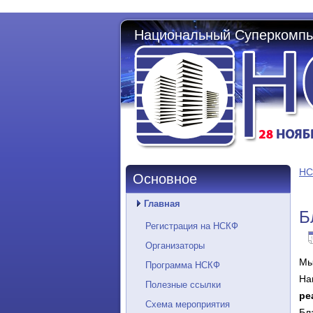
Национальный Суперкомпь
НС
Основное
Главная
Б
Регистрация на НСКФ
Организаторы
Мы
Программа НСКФ
На
Полезные ссылки
ре
Схема мероприятия
Бл