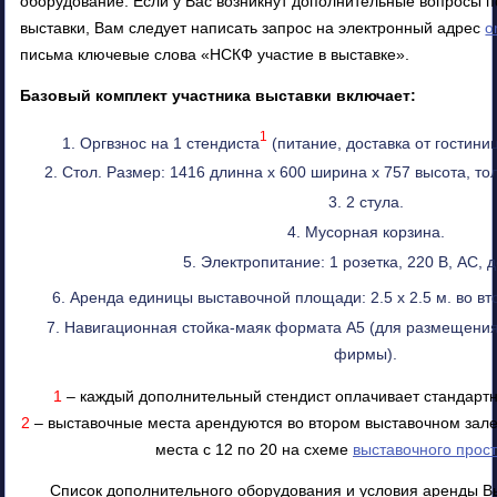
оборудование. Если у Вас возникнут дополнительные вопросы п
выставки, Вам следует написать запрос на электронный адрес
o
письма ключевые слова «НСКФ участие в выставке».
Базовый комплект участника выставки включает:
1
Оргвзнос на 1 стендиста
(питание, доставка от гостини
Стол. Размер: 1416 длинна х 600 ширина х 757 высота, т
2 стула.
Мусорная корзина.
Электропитание: 1 розетка, 220 В, AC, до
Аренда единицы выставочной площади: 2.5 х 2.5 м. во в
Навигационная стойка-маяк формата А5 (для размещения
фирмы).
1
– каждый дополнительный стендист оплачивает стандартн
2
– выставочные места арендуются во втором выставочном зале
места с 12 по 20 на схеме
выставочного прос
Список дополнительного оборудования и условия аренды В