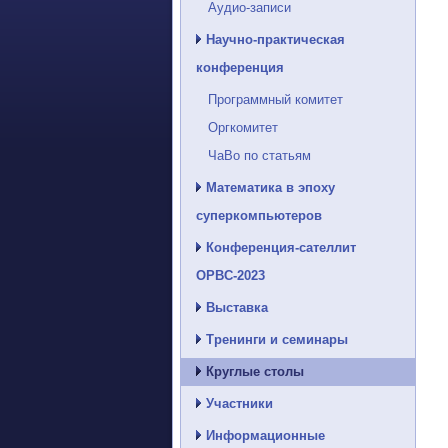
Аудио-записи
Научно-практическая
конференция
Программный комитет
Оргкомитет
ЧаВо по статьям
Математика в эпоху
суперкомпьютеров
Конференция-сателлит
ОРВС-2023
Выставка
Тренинги и семинары
Круглые столы
Участники
Информационные