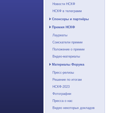
Новости НСКФ
НСКФ в телеграмм
Спонсоры и партнёры
Премия НСКФ
Лауреаты
Соискатели премии
Положение о премии
Видео-материалы
Материалы Форума
Пресс-релизы
Решение по итогам
НСКФ-2023
Фотографии
Пресса о нас
Видео некоторых докладов