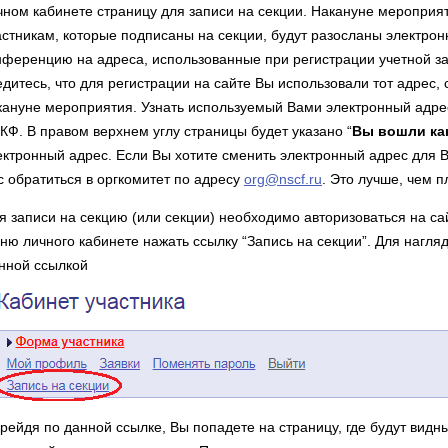
чном кабинете страницу для записи на секции. Накануне мероприят
астникам, которые подписаны на секции, будут разосланы электро
нференцию на адреса, использованные при регистрации учетной з
едитесь, что для регистрации на сайте Вы использовали тот адрес,
кануне мероприятия. Узнать используемый Вами электронный адре
КФ. В правом верхнем углу страницы будет указано “
Вы вошли ка
ектронный адрес. Если Вы хотите сменить электронный адрес для 
с обратиться в оргкомитет по адресу
org@nscf.ru
. Это лучше, чем 
я записи на секцию (или секции) необходимо авторизоваться на сай
ню личного кабинете нажать ссылку “Запись на секции”. Для нагля
нной ссылкой
рейдя по данной ссылке, Вы попадете на страницу, где будут видны