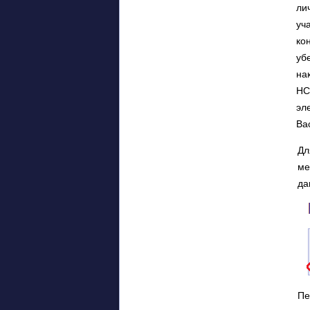
ли
уч
ко
уб
на
НС
эл
Ва
Дл
ме
да
Пе