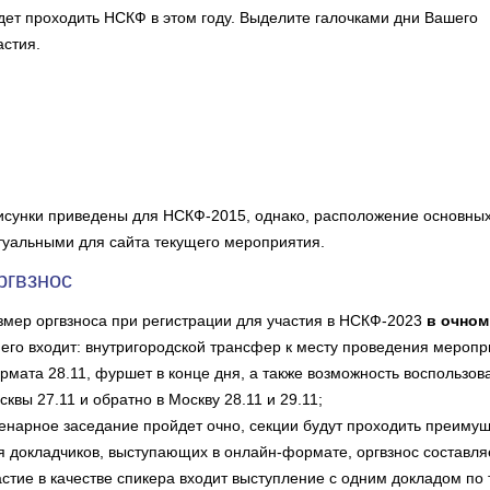
дет проходить НСКФ в этом году. Выделите галочками дни Вашего
астия.
исунки приведены для НСКФ-2015, однако, расположение основны
туальными для сайта текущего мероприятия.
ргвзнос
змер оргвзноса при регистрации для участия в НСКФ-2023
в очном
него входит: внутригородской трансфер к месту проведения меропр
рмата 28.11, фуршет в конце дня, а также возможность воспользо
сквы 27.11 и обратно в Москву 28.11 и 29.11;
енарное заседание пройдет очно, секции будут проходить преиму
я докладчиков, выступающих в онлайн-формате, оргвзнос составляе
астие в качестве спикера входит выступление с одним докладом по 