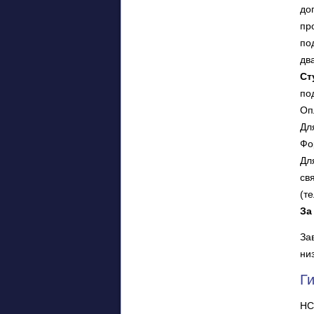
до
пр
по
дв
Ст
по
Оп
Дл
Фо
Дл
св
(т
За
За
ни
Г
НС