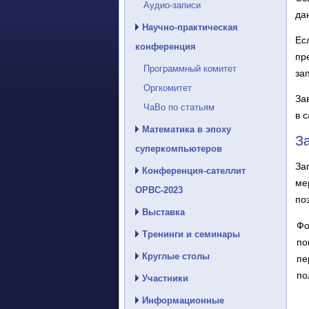
Аудио-записи
да
Научно-практическая
Ес
конференция
пр
Программный комитет
за
Оргкомитет
За
ЧаВо по статьям
в 
Математика в эпоху
З
суперкомпьютеров
За
Конференция-сателлит
ме
ОРВС-2023
по
Выставка
Фо
Тренинги и семинары
по
Круглые столы
пе
по
Участники
Информационные