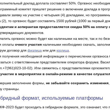
полнительный доклад доплата составляет 50%. Оргвзнос необходимо
ограммный комитет пришлет решение о включении доклада в прогр
давали заявку на участие с четырьмя (4) докладами, но программн
а (2), то оргвзнос будет составлять 1500 рублей (1000 за первый д
удентам и аспирантам предоставляется скидка 50% на оплату
дтверждающих документов.
латить оргвзнос можно будет как наличными на месте, так и по без
я оплаты
очного участия
наличными необходимо скачать, заполнит
рум договор для
физлица
или для
юрлица
.
я получения необходимой информации о перечислении оргвзноса
язаться с ответственным представителем оператора форума: Васи
ел.+7(961)023-10-02). Или свяжитесь с представителями оргкомитет
 участие в мероприятии в онлайн-режиме в качестве слушател
вершив заполнение формы,
не забывайте сохранить изменения
зу страницы.
ибридный формат, используемые платформы
КФ-2023 будет проходить в гибридном формате, это означает, что 