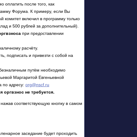
 оплатить после того, как
амму Форума. К примеру, если Вы
ый комитет включил в программу только
оклад и 500 рублей за дополнительный).
 оргвзноса
при предоставлении
наличному расчёту.
ь, подписать и привезти с собой на
 безналичным путём необходимо
льевой Маргаритой Евгеньевной
а по адресу:
org@nscf.ru
я оргвзнос не требуется.
, нажав соответствующую кнопку в самом
пленарное заседание будет проходить