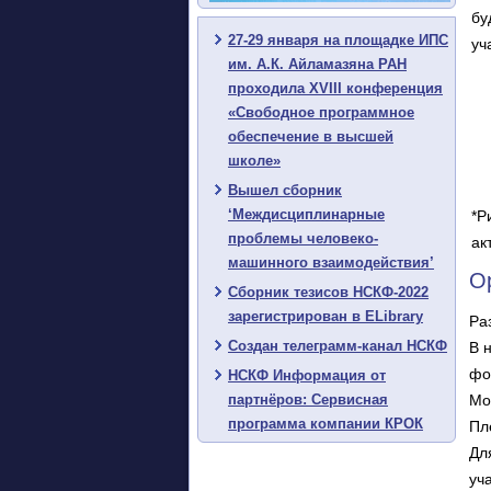
бу
27-29 января на площадке ИПС
уч
им. А.К. Айламазяна РАН
проходила XVIII конференция
«Свободное программное
обеспечение в высшей
школе»
Вышел сборник
‘Междисциплинарные
*Р
проблемы человеко-
ак
машинного взаимодействия’
О
Сборник тезисов НСКФ-2022
зарегистрирован в ELibrary
Ра
Создан телеграмм-канал НСКФ
В 
фо
НСКФ Информация от
партнёров: Сервисная
Мо
программа компании КРОК
Пл
Дл
уч