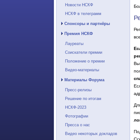
Новости НСКФ
Бо
НСКФ в телеграмм
Р
Спонсоры и партнёры
Ре
Премия НСКФ
вс
Лауреаты
Ес
Соискатели премии
ре
Положение о премии
Вы
Видео-материалы
по
сп
Материалы Форума
Ес
Пресс-релизы
ад
Решение по итогам
Дл
НСКФ-2023
пи
Фотографии
ло
Пресса о нас
По
Видео некоторых докладов
Сс