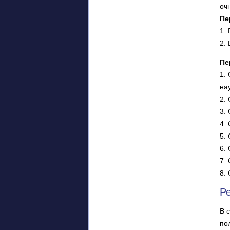
оч
Пе
1.
2.
Пе
1.
на
2.
3.
4.
5.
6.
7.
8.
Р
В 
по