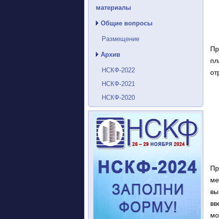
материалы
Общие вопросы
Размещение
Пр
Архив
пл
НСКФ-2022
от
НСКФ-2021
НСКФ-2020
Пр
ме
вы
вв
мо