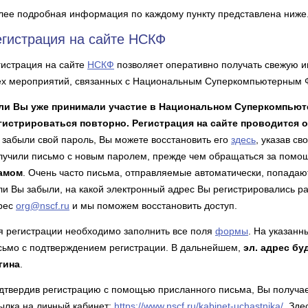
лее подробная информация по каждому пункту представлена ниже
егистрация на сайте НСКФ
гистрация на сайте
НСКФ
позволяет оперативно получать свежую 
ех мероприятий, связанных с Национальным Суперкомпьютерным 
ли Вы уже принимали участие в Национальном Суперкомпьют
гистрироваться повторно. Регистрация на сайте проводится о
 забыли свой пароль, Вы можете восстановить его
здесь
, указав с
лучили письмо с новым паролем, прежде чем обращаться за помо
амом
. Очень часто письма, отправляемые автоматически, попадают
ли Вы забыли, на какой электронный адрес Вы регистрировались р
рес
org@nscf.ru
и мы поможем восстановить доступ.
я регистрации необходимо заполнить все поля
формы
. На указанн
сьмо с подтверждением регистрации. В дальнейшем,
эл. адрес бу
гина
.
дтвердив регистрацию с помощью присланного письма, Вы получа
ылка на личный кабинет:
https://www.nscf.ru/kabinet-uchastnika/
. Зд