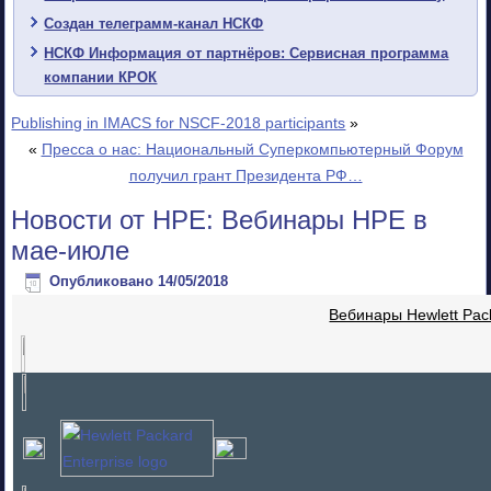
Создан телеграмм-канал НСКФ
НСКФ Информация от партнёров: Сервисная программа
компании КРОК
Publishing in IMACS for NSCF-2018 participants
»
«
Пресса о нас: Национальный Суперкомпьютерный Форум
получил грант Президента РФ…
Новости от HPE: Вебинары HPE в
мае-июле
Опубликовано
14/05/2018
Вебинары Hewlett Pack