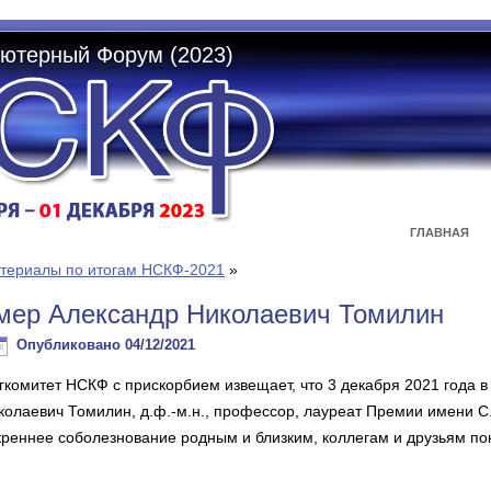
ютерный Форум (2023)
ГЛАВНАЯ
териалы по итогам НСКФ-2021
»
мер Александр Николаевич Томилин
Опубликовано
04/12/2021
гкомитет НСКФ с прискорбием извещает, что 3 декабря 2021 года в
колаевич Томилин, д.ф.-м.н., профессор, лауреат Премии имени 
креннее соболезнование родным и близким, коллегам и друзьям по