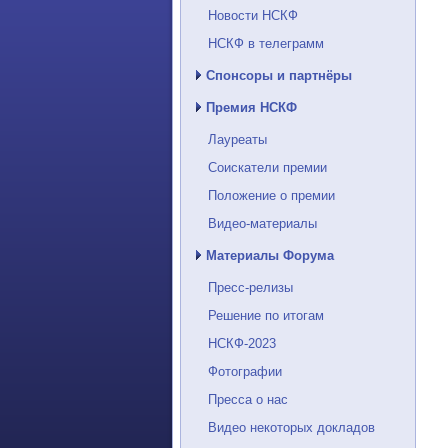
Новости НСКФ
НСКФ в телеграмм
Спонсоры и партнёры
Премия НСКФ
Лауреаты
Соискатели премии
Положение о премии
Видео-материалы
Материалы Форума
Пресс-релизы
Решение по итогам
НСКФ-2023
Фотографии
Пресса о нас
Видео некоторых докладов