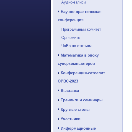
Аудио-записи
Научно-практическая
конференция
Программный комитет
Оргкомитет
ЧаВо по статьям
Математика в эпоху
суперкомпьютеров
Конференция-сателлит
ОРВС-2023
Выставка
Тренинги и семинары
Круглые столы
Участники
Информационные