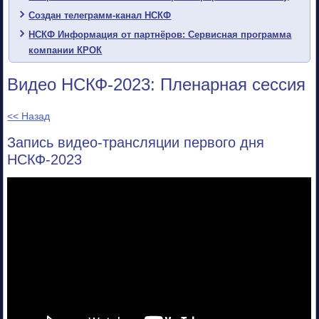
Создан телеграмм-канал НСКФ
НСКФ Информация от партнёров: Сервисная программа
компании КРОК
Видео НСКФ-2023: Пленарная сессия
<< Назад
Запись видео-трансляции первого дня
НСКФ-2023